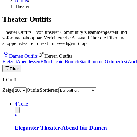
Outfits
›
Theater
Theater Outfits
Theater Outfits – von unserer Community zusammengestellt und
sofort nachshoppbar. Verfeinere die Auswahl über die Filter und
shoppe jedes Teil direkt im jeweiligen Shop.
Damen Outfits
Herren Outfits
Freizeit
Abendessen
Büro
Theater
Brunch
Stadtbummel
Oktoberfest
Woc
Filter
1
Outfit
Zeige
Outfits
Sortieren:
4
Teile
S
Eleganter Theater-Abend für Damen