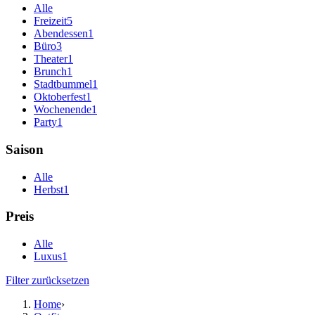
Alle
Freizeit
5
Abendessen
1
Büro
3
Theater
1
Brunch
1
Stadtbummel
1
Oktoberfest
1
Wochenende
1
Party
1
Saison
Alle
Herbst
1
Preis
Alle
Luxus
1
Filter zurücksetzen
Home
›