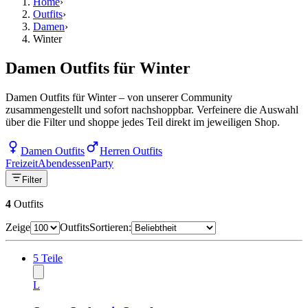
Home
›
Outfits
›
Damen
›
Winter
Damen Outfits für Winter
Damen Outfits für Winter – von unserer Community
zusammengestellt und sofort nachshoppbar. Verfeinere die Auswahl
über die Filter und shoppe jedes Teil direkt im jeweiligen Shop.
Damen Outfits
Herren Outfits
Freizeit
Abendessen
Party
Filter
4
Outfits
Zeige
Outfits
Sortieren:
5
Teile
L