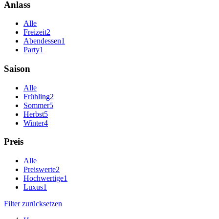
Anlass
Alle
Freizeit
2
Abendessen
1
Party
1
Saison
Alle
Frühling
2
Sommer
5
Herbst
5
Winter
4
Preis
Alle
Preiswerte
2
Hochwertige
1
Luxus
1
Filter zurücksetzen