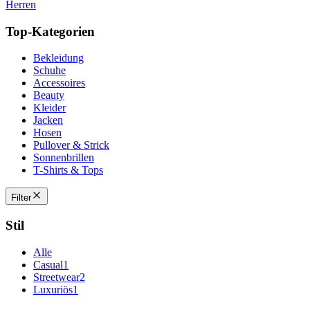
Herren
Top-Kategorien
Bekleidung
Schuhe
Accessoires
Beauty
Kleider
Jacken
Hosen
Pullover & Strick
Sonnenbrillen
T-Shirts & Tops
Filter
Stil
Alle
Casual
1
Streetwear
2
Luxuriös
1