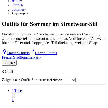
Home
›
Outfits
›
Sommer
›
Streetwear
Outfits für Sommer im Streetwear-Stil
Outfits für Sommer im Streetwear-Stil – von unserer Community
zusammengestellt und sofort nachshoppbar. Verfeinere die Auswahl
über die Filter und shoppe jedes Teil direkt im jeweiligen Shop.
Damen Outfits
Herren Outfits
Freizeit
Stadtbummel
Party
Filter
3
Outfits
Zeige
Outfits
Sortieren:
5
Teile
L