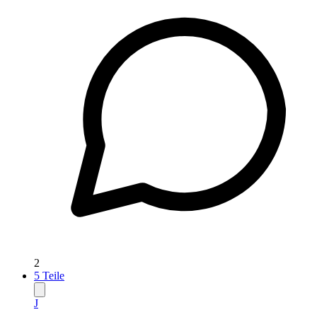
2
5
Teile
J