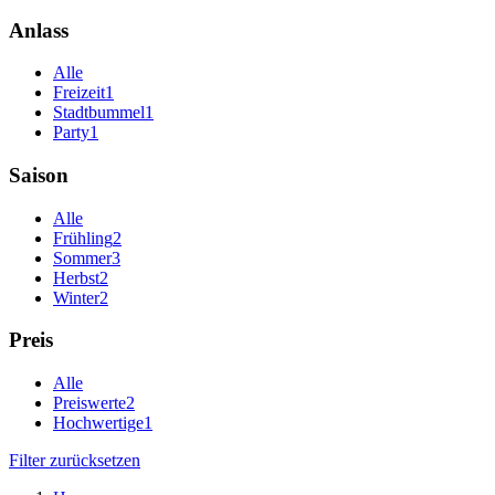
Anlass
Alle
Freizeit
1
Stadtbummel
1
Party
1
Saison
Alle
Frühling
2
Sommer
3
Herbst
2
Winter
2
Preis
Alle
Preiswerte
2
Hochwertige
1
Filter zurücksetzen