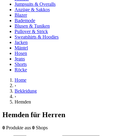
Jumpsuits & Overalls
Anzüge & Sakkos
Blazer
Bademode
Blusen & Tuniken
Pullover & Strick
Sweatshirts & Hoodies
Jacken
Mäntel
Hosen
Jeans
Shorts
Röcke
Home
›
Bekleidung
›
Hemden
Hemden für Herren
0
Produkte
aus
0
Shops