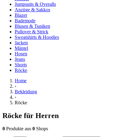
Jumpsuits & Overalls
Anzüge & Sakkos
Blazer
Bademode
Blusen & Tuniken
Pullover & Strick
Sweatshirts & Hoodies
Jacken
Mäntel
Hosen
Jeans
Shorts
Röcke
Home
›
Bekleidung
›
Röcke
Röcke für Herren
0
Produkte
aus
0
Shops