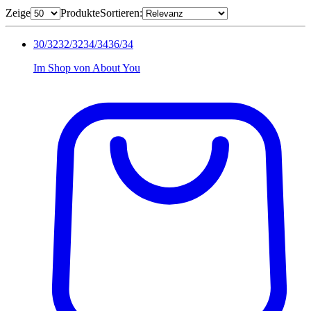
Zeige
Produkte
Sortieren:
30/32
32/32
34/34
36/34
Im Shop von
About You