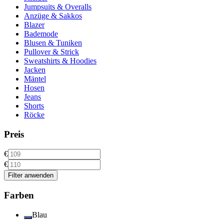
Jumpsuits & Overalls
Anzüge & Sakkos
Blazer
Bademode
Blusen & Tuniken
Pullover & Strick
Sweatshirts & Hoodies
Jacken
Mäntel
Hosen
Jeans
Shorts
Röcke
Preis
€
€
Filter anwenden
Farben
Blau