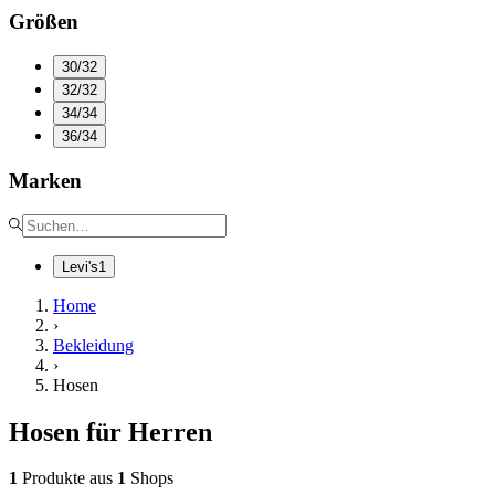
Größen
30/32
32/32
34/34
36/34
Marken
Levi's
1
Home
›
Bekleidung
›
Hosen
Hosen für Herren
1
Produkte
aus
1
Shops